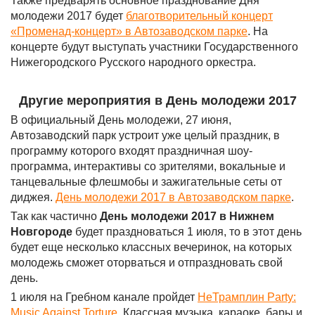
Также предварять основное празднование Дня
молодежи 2017 будет
благотворительный концерт
«Променад-концерт» в Автозаводском парке
. На
концерте будут выступать участники Государственного
Нижегородского Русского народного оркестра.
Другие мероприятия в День молодежи 2017
В официальный День молодежи, 27 июня,
Автозаводский парк устроит уже целый праздник, в
программу которого входят праздничная шоу-
программа, интерактивы со зрителями, вокальные и
танцевальные флешмобы и зажигательные сеты от
диджея.
День молодежи 2017 в Автозаводском парке
.
Так как частично
День молодежи 2017 в Нижнем
Новгороде
будет праздноваться 1 июля, то в этот день
будет еще несколько классных вечеринок, на которых
молодежь сможет оторваться и отпраздновать свой
день.
1 июля на Гребном канале пройдет
НеТрамплин Party:
Music Against Torture
. Классная музыка, караоке, бары и