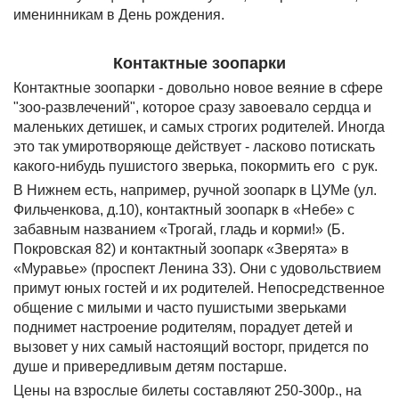
именинникам в День рождения.
Контактные зоопарки
Контактные зоопарки - довольно новое веяние в сфере
"зоо-развлечений", которое сразу завоевало сердца и
маленьких детишек, и самых строгих родителей. Иногда
это так умиротворяюще действует - ласково потискать
какого-нибудь пушистого зверька, покормить его с рук.
В Нижнем есть, например, ручной зоопарк в ЦУМе (ул.
Фильченкова, д.10), контактный зоопарк в «Небе» с
забавным названием «Трогай, гладь и корми!» (Б.
Покровская 82) и контактный зоопарк «Зверята» в
«Муравье» (проспект Ленина 33). Они с удовольствием
примут юных гостей и их родителей. Непосредственное
общение с милыми и часто пушистыми зверьками
поднимет настроение родителям, порадует детей и
вызовет у них самый настоящий восторг, придется по
душе и привередливым детям постарше.
Цены на взрослые билеты составляют 250-300р., на