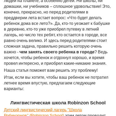
людей на планете, а особенно детей. Ни школы, ни
домашки, ни учебников – сплошное удовольствие! Это,
конечно, прекрасно, но перед родителями в
преддверии лета встает вопрос: «Что будет делать
ребенок дома все лето?». Да, кто-то уезжает к бабушке
в деревню, кто-то уже приобрел путевку в летний
лагерь, но число тех ребят, кто остается в городе, все
равно очень велико. И здесь перед родителями стоит
сложная задача, правильно решить которую очень
важно -
чем занять своего ребенка в городе
? Ведь
хочется, чтобы ребенок и отдохнул хорошо, и время
провел интересно, и приобрел какие-никакие знания.
Наша статья поможет вам решить эту проблему!
Итак, если вы хотите, чтобы ваш ребенок не потратил
летнее время впустую, предлагаем следующие
варианты:
Лингвистическая школа Robinzon School
Детский лингвистический лагерь "Школа
Робинзонов"
(Robinzon School
)
этим летом проводит