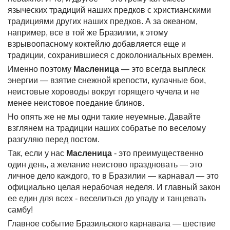
языческих традиций наших предков с христианскими
традициями других наших предков. А за океаном,
например, все в той же Бразилии, к этому
взрывоопасному коктейлю добавляется еще и
традиции, сохранившиеся с доколониальных времен.
Именно поэтому
Масленица
— это всегда выплеск
энергии — взятие снежной крепости, кулачные бои,
неистовые хороводы вокруг горящего чучела и не
менее неистовое поедание блинов.
Но опять же не мы одни такие неуемные. Давайте
взглянем на традиции наших собратье по веселому
разгуляю перед постом.
Так, если у нас
Масленица
- это преимущественно
один день, а желание неистово праздновать — это
личное дело каждого, то в Бразилии — карнавал — это
официально целая нерабочая неделя. И главный закон
ее един для всех - веселиться до упаду и танцевать
самбу!
Главное событие Бразильского карнавала — шествие