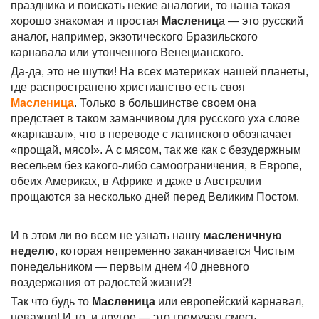
праздника и поискать некие аналогии, то наша такая
хорошо знакомая и простая
Маслениц
а — это русский
аналог, например, экзотического Бразильского
карнавала или утонченного Венецианского.
Да-да, это не шутки! На всех материках нашей планеты,
где распространено христианство есть своя
Масленица
. Только в большинстве своем она
предстает в таком заманчивом для русского уха слове
«карнавал», что в переводе с латинского обозначает
«прощай, мясо!». А с мясом, так же как с безудержным
весельем без какого-либо самоограничения, в Европе,
обеих Америках, в Африке и даже в Австралии
прощаются за несколько дней перед Великим Постом.
И в этом ли во всем не узнать нашу
масленичную
неделю
, которая непременно заканчивается Чистым
понедельником — первым днем 40 дневного
воздержания от радостей жизни?!
Так что будь то
Масленица
или европейский карнавал,
неважно! И то, и другое — это гремучая смесь