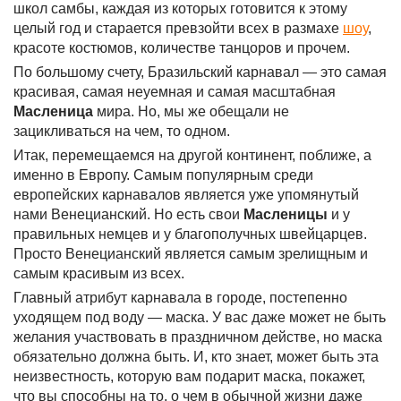
школ самбы, каждая из которых готовится к этому
целый год и старается превзойти всех в размахе
шоу
,
красоте костюмов, количестве танцоров и прочем.
По большому счету, Бразильский карнавал — это самая
красивая, самая неуемная и самая масштабная
Масленица
мира. Но, мы же обещали не
зацикливаться на чем, то одном.
Итак, перемещаемся на другой континент, поближе, а
именно в Европу. Самым популярным среди
европейских карнавалов является уже упомянутый
нами Венецианский. Но есть свои
Масленицы
и у
правильных немцев и у благополучных швейцарцев.
Просто Венецианский является самым зрелищным и
самым красивым из всех.
Главный атрибут карнавала в городе, постепенно
уходящем под воду — маска. У вас даже может не быть
желания участвовать в праздничном действе, но маска
обязательно должна быть. И, кто знает, может быть эта
неизвестность, которую вам подарит маска, покажет,
что вы способны на то, о чем в обычной жизни даже