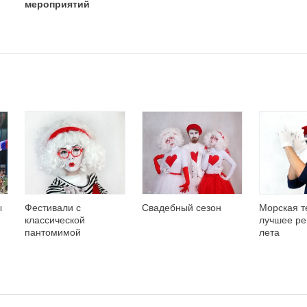
мероприятий
ы
Фестивали с
Свадебный сезон
Морская т
классической
лучшее ре
пантомимой
лета