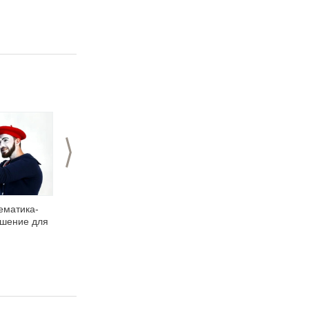
Отечества
>
ематика-
Весенние праздники
Золотые статуи на
шение для
с мимами
мероприятие