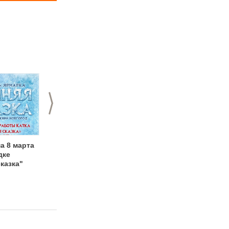
>
а 8 марта
Мехенди на теле к 8
8 марта на базе
дке
марта от студии
отдыха
казка"
боди-арта
"Экстримлэнд" со
«Акварелька»
скидкой 30%!