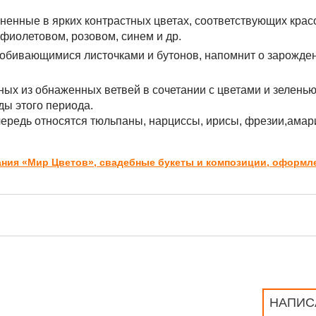
лненные в ярких контрастных цветах, соответствующих крас
 фиолетовом, розовом, синем и др.
робивающимися листочками и бутонов, напомнит о зарожде
ых из обнаженных ветвей в сочетании с цветами и зеленью
ды этого периода.
чередь относятся тюльпаны, нарциссы, ирисы, фрезии,амар
ания «Мир Цветов», свадебные букеты и композиции, оформл
НАПИС