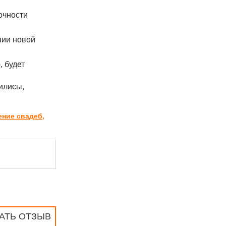
очности
нии новой
, будет
илисы,
ение свадеб,
АТЬ ОТЗЫВ