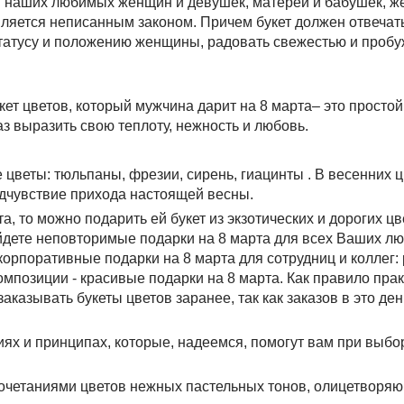
ни наших любимых женщин и девушек, матерей и бабушек, же
яется неписанным законом. Причем букет должен отвечат
татусу и положению женщины, радовать свежестью и пробу
укет цветов, который мужчина дарит на 8 марта– это просто
з выразить свою теплоту, нежность и любовь.
цветы: тюльпаны, фрезии, сирень, гиацинты . В весенних ц
едчувствие прихода настоящей весны.
, то можно подарить ей букет из экзотических и дорогих цв
айдете неповторимые подарки на 8 марта для всех Ваших л
корпоративные подарки на 8 марта для сотрудниц и коллег
омпозиции - красивые подарки на 8 марта. Как правило прак
аказывать букеты цветов заранее, так как заказов в это ден
ях и принципах, которые, надеемся, помогут вам при выбо
очетаниями цветов нежных пастельных тонов, олицетворя