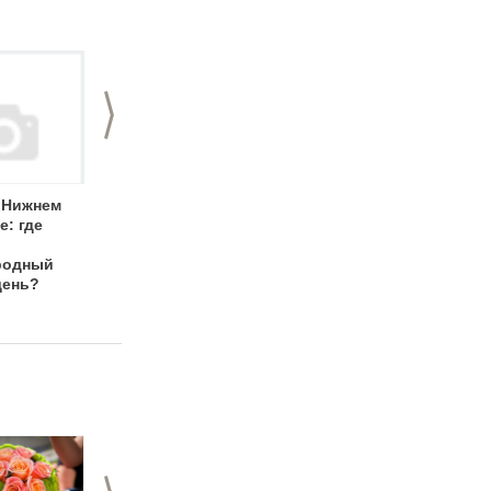
>
в Нижнем
Корпоратив на 8
Подарки на 8 марта:
е: где
марта: как отметить
традиционные,
Международный
вкусные и
родный
женский день без
эмоциональные
день?
последствий?
>