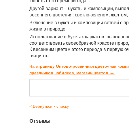
юностьэтого времени года.
Другой вариант – букеты и композиции, выпо
весеннего цветения: светло-зеленом, желтом,
Включение в букеты и композиции ветвей с п
жизни в природе.
Использование в букетах каркасов, выполненн
соответствовать своеобразной красоте приро
К весенним цветам этого периода в первую о
гиацинты.
На страницу Оптово-розничная цветочная комп
→
праздников, юбилеев, магазин цветов
< Вернуться к списку
Отзывы