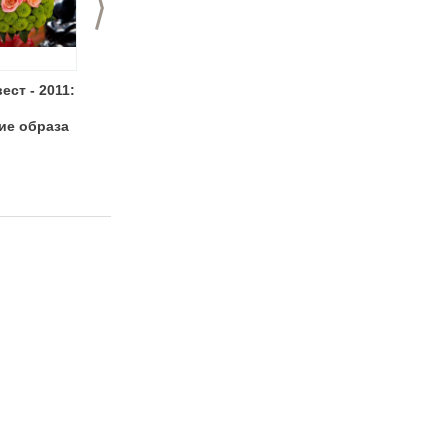
ест - 2011:
Цветочные
Салон цветов
сюрпризы от
«Магнолия»: дарите
ие образа
компании
цветы круглый год!
«Пастораль»