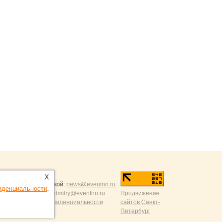
ntNN.ru
:
X
и и разумной критикой:
news@eventnn.ru
иденциальности
.
формации на сайт:
dmitry@eventnn.ru
Продвижение
ие и политика конфиденциальности
сайтов Санкт-
Петербург