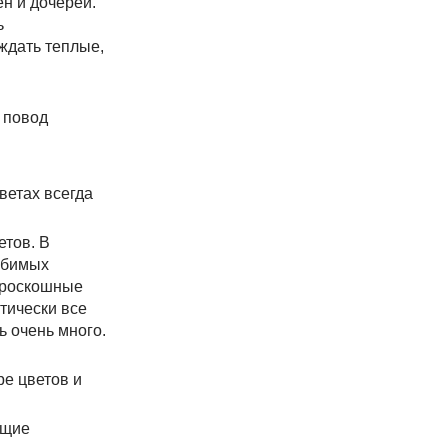
н и дочерей.
ь
ждать теплые,
й повод
ветах всегда
етов. В
юбимых
: роскошные
тически все
ь очень много.
ре цветов и
ющие