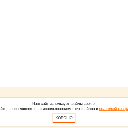
Обращайтесь на портал
Eve
О проекте
Наш сайт использует файлы cookie.
в Нижнем Новгороде.
С новостями, пресс-релизам
айте, вы соглашаетесь с использованием этих файлов и
политикой конф
Карта сайта
-15-51
По вопросам добавления ин
Пользовательское Соглашен
ХОРОШО