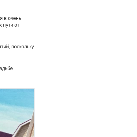
я в очень
х пути от
тий, поскольку
садьбе