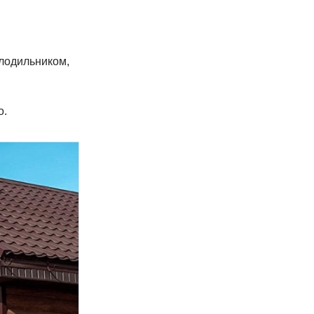
олодильником,
о.