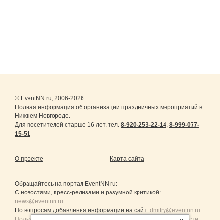
© EventNN.ru, 2006-2026
Полная информация об организации праздничных мероприятий в
Нижнем Новгороде.
Для посетителей старше 16 лет. тел.
8-920-253-22-14
,
8-999-077-
15-51
О проекте
Карта сайта
Обращайтесь на портал
EventNN.ru
:
С новостями, пресс-релизами и разумной критикой:
news@eventnn.ru
По вопросам добавления информации на сайт:
dmitry@eventnn.ru
Пользовательское Соглашение и политика конфиденциальности