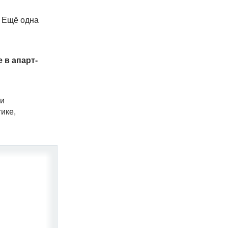
. Ещё одна
 в апарт-
 и
ике,