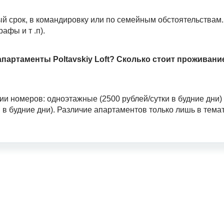
й срок, в командировку или по семейным обстоятельствам
афы и т .п).
партаменты Poltavskiy Loft? Сколько стоит проживание
ории номеров: одноэтажные (2500 рублей/сутки в будние дни)
в будние дни). Различие апартаментов только лишь в темат