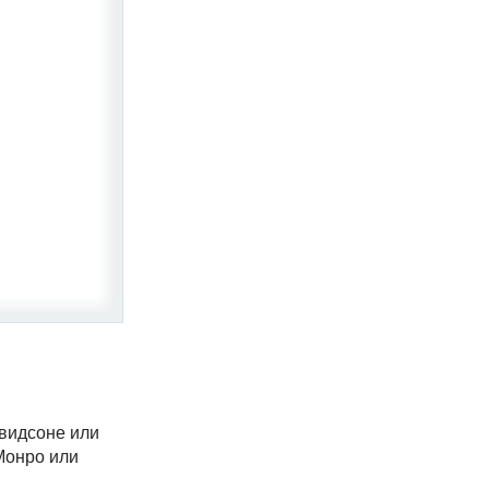
евидсоне или
Монро или