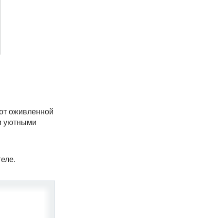
ы от оживленной
ми уютными
еле.