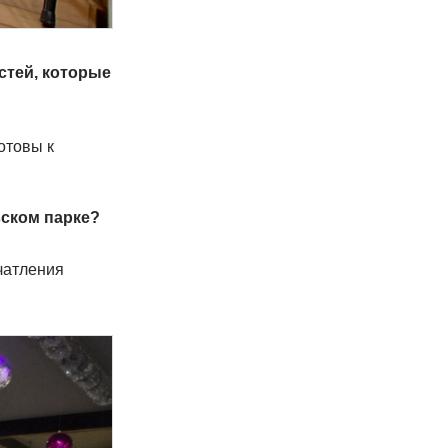
стей, которые
готовы к
вском парке?
чатления