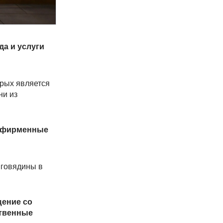
а и услуги
орых является
ни из
е фирменные
 говядины в
щение со
ственные