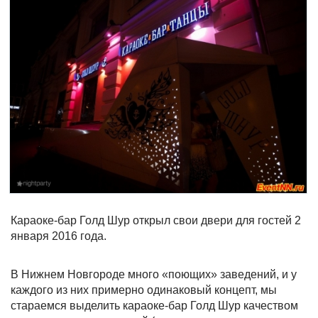
Караоке-бар Голд Шур открыл свои двери для гостей 2
января 2016 года.
В Нижнем Новгороде много «поющих» заведений, и у
каждого из них примерно одинаковый концепт, мы
стараемся выделить караоке-бар Голд Шур качеством