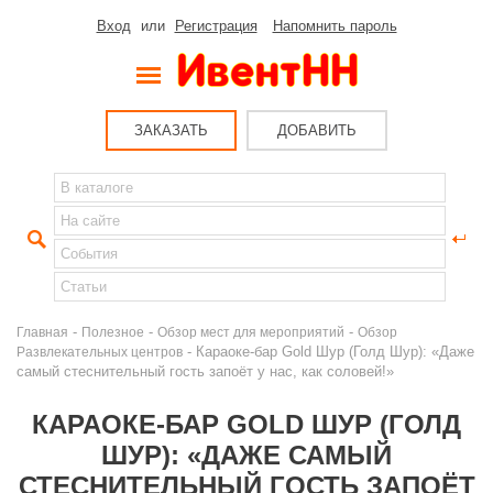
Вход
или
Регистрация
Напомнить пароль
ЗАКАЗАТЬ
ДОБАВИТЬ
-
-
-
Главная
Полезное
Обзор мест для мероприятий
Обзор
- Караоке-бар Gold Шур (Голд Шур): «Даже
Развлекательных центров
самый стеснительный гость запоёт у нас, как соловей!»
КАРАОКЕ-БАР GOLD ШУР (ГОЛД
ШУР): «ДАЖЕ САМЫЙ
СТЕСНИТЕЛЬНЫЙ ГОСТЬ ЗАПОЁТ