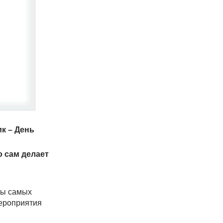
к – День
о сам делает
ты самых
мероприятия