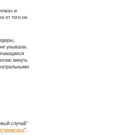
очка» и
о от того не
идеры,
 не унывали.
тличающиеся
нгом: кинуть
театральными
ивый случай"
кстримлэнд
".