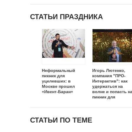
СТАТЬИ ПРАЗДНИКА
Неформальный
Игорь Лютенко,
пикник для
компания "ПРО-
уцелевших: в
Интерактив": как
Москве прошел
удержаться на
«Ивент-Баран»
волне и попасть н
пикник для
уцелевших
СТАТЬИ ПО ТЕМЕ