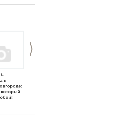
>
t-
Итоги Дня event-
День event-
а в
менеджера 2007в
менеджера в
овгороде:
Нижнем. Банкет
Нижнем Новгороде
, который
2007. Итоги
тобой!