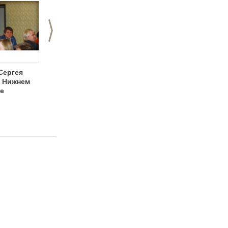
>
Сергея
Семинар Сергея
Event-менеджер
в Нижнем
Князева в Нижнем –
е
EventNN.ru
подводит итоги