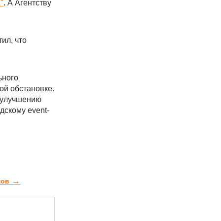
"
. А Агентству
ил, что
ьного
ой обстановке.
т улучшению
дскому event-
→
ков