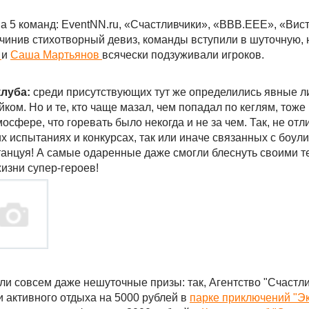
а 5 команд: EventNN.ru, «Счастливчики», «ВВВ.ЕЕЕ», «Вист
инив стихотворный девиз, команды вступили в шуточную, н
н
и
Саша Мартьянов
всячески подзуживали игроков.
луба:
среди присутствующих тут же определились явные л
ом. Но и те, кто чаще мазал, чем попадал по кеглям, тоже
мосфере, что горевать было некогда и не за чем. Так, не о
х испытаниях и конкурсах, так или иначе связанных с боули
, танцуя! А самые одаренные даже смогли блеснуть своими 
изни супер-героев!
ли совсем даже нешуточные призы: так, Агентство "Счастл
и активного отдыха на 5000 рублей в
парке приключений "Э