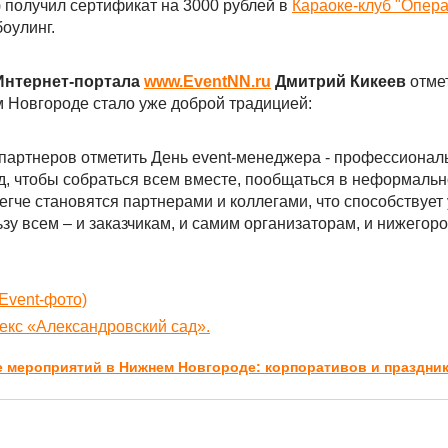
 получил сертификат на 3000 рублей в
Караоке-клуб "Опера
боулинг.
Интернет-портала
www.EventNN.ru
Дмитрий Кикеев
отмет
 Новгороде стало уже доброй традицией:
партнеров отметить День event-менеджера - профессионал
д, чтобы собраться всем вместе, пообщаться в неформальн
легче становятся партнерами и коллегами, что способствуе
зу всем – и заказчикам, и самим организаторам, и нижегоро
Event-фото)
екс «Александровский сад».
е мероприятий в Нижнем Новгороде: корпоративов и праздни