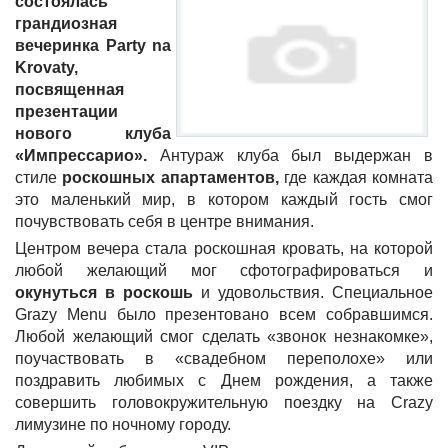
состоялась
грандиозная
вечеринка Party na
Krovaty,
посвященная
презентации
нового клуба
«Импреcсарио».
Антураж клуба был выдержан в
стиле
роскошных апартаментов,
где каждая комната
это маленький мир, в котором каждый гость смог
почувствовать себя в центре внимания.
Центром вечера стала роскошная кровать, на которой
любой желающий мог сфотографироваться и
окунуться в роскошь
и удовольствия. Специальное
Grazy Menu было презентовано всем собравшимся.
Любой желающий смог сделать «звонок незнакомке»,
поучаствовать в «свадебном переполохе» или
поздравить любимых с Днем рождения, а также
совершить головокружительную поездку на Crazy
лимузине по ночному городу.