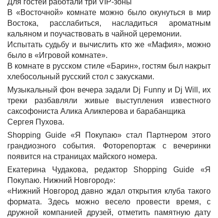
Для гостей работали три VIP-зоны
В «Восточной» комнате можно было окунуться в мир
Востока, расслабиться, насладиться ароматным
кальяном и поучаствовать в чайной церемонии.
Испытать судьбу и вычислить кто же «Мафия», можно
было в «Игровой комнате».
В комнате в русском стиле «Барин», гостям был накрыт
хлебосольный русский стол с закусками.
Музыкальный фон вечера задали Dj Funny и Dj Will, их
треки разбавляли живые выступления известного
саксофониста Алика Аликперова и барабанщика
Сергея Пухова.
Shopping Guide «Я Покупаю» стал Партнером этого
грандиозного события. Фоторепортаж с вечеринки
появится на страницах майского номера.
Екатерина Чудакова, редактор Shopping Guide «Я
Покупаю. Нижний Новгород»:
«Нижний Новгород давно ждал открытия клуба такого
формата. Здесь можно весело провести время, с
дружной компанией друзей, отметить памятную дату