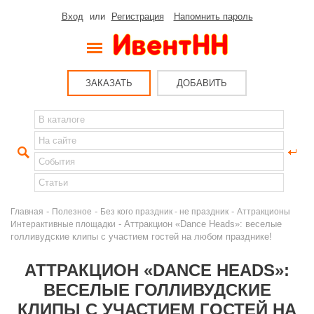
Вход
или
Регистрация
Напомнить пароль
ЗАКАЗАТЬ
ДОБАВИТЬ
-
-
-
Главная
Полезное
Без кого праздник - не праздник
Аттракционы
- Аттракцион «Dance Heads»: веселые
Интерактивные площадки
голливудские клипы с участием гостей на любом празднике!
АТТРАКЦИОН «DANCE HEADS»:
ВЕСЕЛЫЕ ГОЛЛИВУДСКИЕ
КЛИПЫ С УЧАСТИЕМ ГОСТЕЙ НА