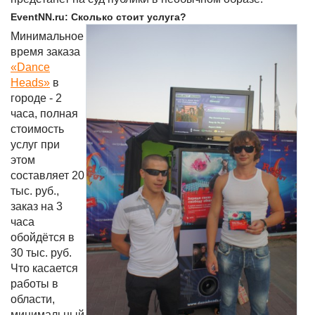
EventNN.ru: Сколько стоит услуга?
Минимальное
время заказа
«Dance
Heads»
в
городе - 2
часа, полная
стоимость
услуг при
этом
составляет 20
тыс. руб.,
заказ на 3
часа
обойдётся в
30 тыс. руб.
Что касается
работы в
области,
минимальный