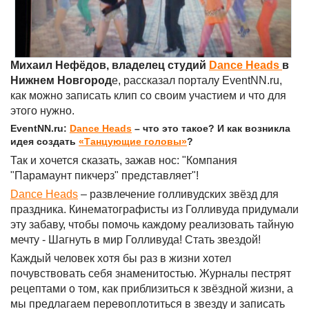
Михаил Нефёдов, владелец студий
Dance Heads
в
Нижнем Новгород
е, рассказал порталу EventNN.ru,
как можно записать клип со своим участием и что для
этого нужно.
EventNN.ru:
Dance Heads
– что это такое? И как возникла
идея создать
«Танцующие головы»
?
Так и хочется сказать, зажав нос: "Компания
"Парамаунт пикчерз" представляет"!
Dance Heads
– развлечение голливудских звёзд для
праздника. Кинематографисты из Голливуда придумали
эту забаву, чтобы помочь каждому реализовать тайную
мечту - Шагнуть в мир Голливуда! Стать звездой!
Каждый человек хотя бы раз в жизни хотел
почувствовать себя знаменитостью. Журналы пестрят
рецептами о том, как приблизиться к звёздной жизни, а
мы предлагаем перевоплотиться в звезду и записать