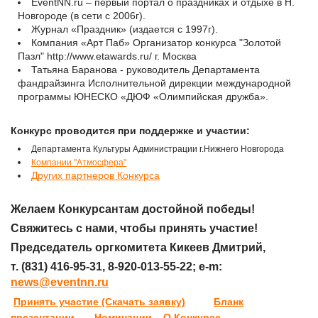
EventNN.ru – первый портал о праздниках и отдыхе в Н.
Новгороде (в сети с 2006г).
Журнал «Праздник» (издается с 1997г).
Компания «Арт Паб» Организатор конкурса "Золотой
Пазл" http://www.etawards.ru/ г. Москва
Татьяна Баранова - руководитель Департамента
фандрайзинга Исполнительной дирекции международной
программы ЮНЕСКО «ДЮФ «Олимпийская дружба».
Конкурс проводится при поддержке и участии:
Департамента Культуры Администрации г.Нижнего Новгорода
Компании "Атмосфера"
Других партнеров Конкурса
Желаем Конкурсантам достойной победы!
Свяжитесь с нами, чтобы принять участие!
Председатель оргкомитета Кикеев Дмитрий,
т. (831) 416-95-31, 8-920-013-55-22; e-m:
news@eventnn.ru
Принять участие (Скачать заявку)
Бланк
презентации
Номинации
О Конкурсе