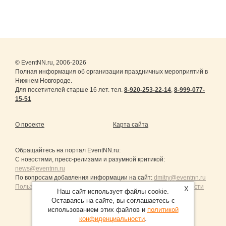
© EventNN.ru, 2006-2026
Полная информация об организации праздничных мероприятий в
Нижнем Новгороде.
Для посетителей старше 16 лет. тел.
8-920-253-22-14
,
8-999-077-
15-51
О проекте
Карта сайта
Обращайтесь на портал
EventNN.ru
:
С новостями, пресс-релизами и разумной критикой:
news@eventnn.ru
По вопросам добавления информации на сайт:
dmitry@eventnn.ru
Пользовательское Соглашение и политика конфиденциальности
X
Наш сайт использует файлы cookie.
Оставаясь на сайте, вы соглашаетесь с
использованием этих файлов и
политикой
конфиденциальности
.