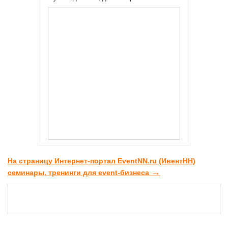
На страницу Интернет-портал EventNN.ru (ИвентНН)
→
семинары, тренинги для event-бизнеса