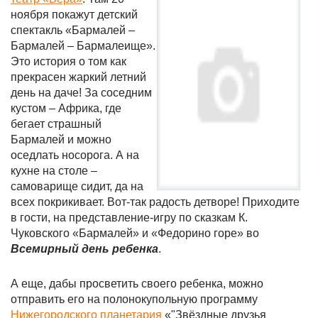
ноября покажут детский
спектакль «Бармалей –
Бармалей – Бармалеище».
Это история о том как
прекрасен жаркий летний
день на даче! За соседним
кустом – Африка, где
бегает страшный
Бармалей и можно
оседлать носорога. А на
кухне на столе –
самоварище сидит, да на
всех покрикивает. Вот-так радость детворе! Приходите
в гости, на представление-игру по сказкам К.
Чуковского «Бармалей» и «Федорино горе» во
Всемирный день ребенка
.
А еще, дабы просветить своего ребенка, можно
отправить его на полонокупольную программу
Нижегородского планетария
«"Звёздные друзья