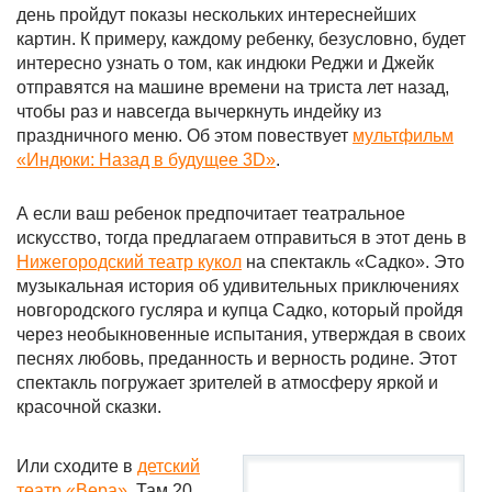
день пройдут показы нескольких интереснейших
картин. К примеру, каждому ребенку, безусловно, будет
интересно узнать о том, как индюки Реджи и Джейк
отправятся на машине времени на триста лет назад,
чтобы раз и навсегда вычеркнуть индейку из
праздничного меню. Об этом повествует
мультфильм
«Индюки: Назад в будущее 3D»
.
А если ваш ребенок предпочитает театральное
искусство, тогда предлагаем отправиться в этот день в
Нижегородский театр кукол
на спектакль «Садко». Это
музыкальная история об удивительных приключениях
новгородского гусляра и купца Садко, который пройдя
через необыкновенные испытания, утверждая в своих
песнях любовь, преданность и верность родине. Этот
спектакль погружает зрителей в атмосферу яркой и
красочной сказки.
Или сходите в
детский
театр «Вера»
. Там 20