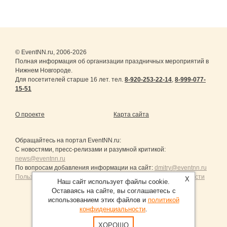
© EventNN.ru, 2006-2026
Полная информация об организации праздничных мероприятий в
Нижнем Новгороде.
Для посетителей старше 16 лет. тел.
8-920-253-22-14
,
8-999-077-
15-51
О проекте
Карта сайта
Обращайтесь на портал
EventNN.ru
:
С новостями, пресс-релизами и разумной критикой:
news@eventnn.ru
По вопросам добавления информации на сайт:
dmitry@eventnn.ru
Пользовательское Соглашение и политика конфиденциальности
X
Наш сайт использует файлы cookie.
Оставаясь на сайте, вы соглашаетесь с
использованием этих файлов и
политикой
конфиденциальности
.
Продвижение сайтов Санкт-Петербург
ХОРОШО