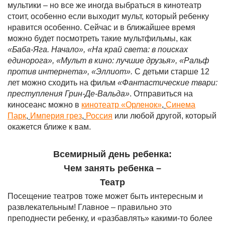
мультики – но все же иногда выбраться в кинотеатр
стоит, особенно если выходит мульт, который ребенку
нравится особенно. Сейчас и в ближайшее время
можно будет посмотреть такие мультфильмы, как
«Баба-Яга. Начало», «На край света: в поисках
единорога», «Мульт в кино: лучшие друзья», «Ральф
против интернета», «Эллиот».
С детьми старше 12
лет можно сходить на фильм
«Фантастические твари:
преступления Грин-Де-Вальда»
. Отправиться на
киносеанс можно в
кинотеатр «Орленок»
,
Синема
Парк
,
Империя грез
,
Россия
или любой другой, который
окажется ближе к вам.
Всемирный день ребенка:
Чем занять ребенка –
Театр
Посещение театров тоже может быть интересным и
развлекательным! Главное – правильно это
преподнести ребенку, и «разбавлять» какими-то более