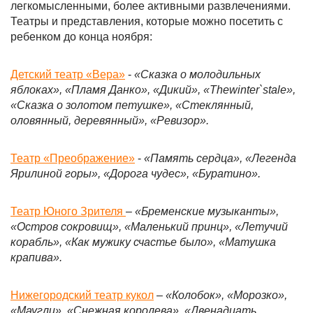
легкомысленными, более активными развлечениями.
Театры и представления, которые можно посетить с
ребенком до конца ноября:
Детский театр «Вера»
-
«Сказка о молодильных
яблоках», «Пламя Данко», «Дикий», «
The
winter
`
s
tale
»,
«Сказка о золотом петушке», «Стеклянный,
оловянный, деревянный», «Ревизор».
Театр «Преображение»
-
«Память сердца», «Легенда
Ярилиной горы», «Дорога чудес», «Буратино».
Театр Юного Зрителя
–
«Бременские музыканты»,
«Остров сокровищ», «Маленький принц», «Летучий
корабль», «Как мужику счастье было», «Матушка
крапива».
Нижегородский театр кукол
–
«Колобок», «Морозко»,
«Маугли», «Снежная королева», «Двенадцать