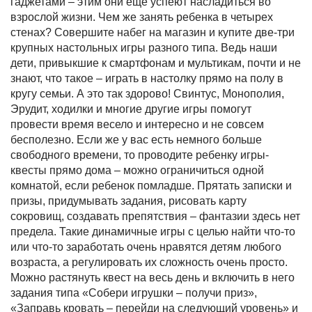
гаджетами – этим они еще успеют насладиться во
взрослой жизни. Чем же занять ребенка в четырех
стенах? Совершите набег на магазин и купите две-три
крупных настольных игры разного типа. Ведь наши
дети, привыкшие к смартфонам и мультикам, почти и не
знают, что такое – играть в настолку прямо на полу в
кругу семьи. А это так здорово! Свинтус, Монополия,
Эрудит, ходилки и многие другие игры помогут
провести время весело и интересно и не совсем
бесполезно. Если же у вас есть немного больше
свободного времени, то проводите ребенку игры-
квесты прямо дома – можно ограничиться одной
комнатой, если ребенок помладше. Прятать записки и
призы, придумывать задания, рисовать карту
сокровищ, создавать препятствия – фантазии здесь нет
предела. Такие динамичные игры с целью найти что-то
или что-то заработать очень нравятся детям любого
возраста, а регулировать их сложность очень просто.
Можно растянуть квест на весь день и включить в него
задания типа «Собери игрушки – получи приз»,
«Заправь кровать – перейди на следующий уровень» и