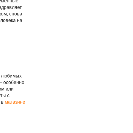
ременные
оздравляет
ком, снова
еловека на
ет любимых
 – особенно
ом или
еты с
 в
магазине