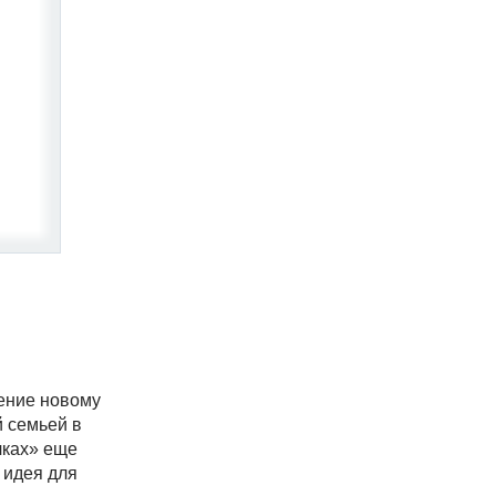
чение новому
й семьей в
чках» еще
 идея для