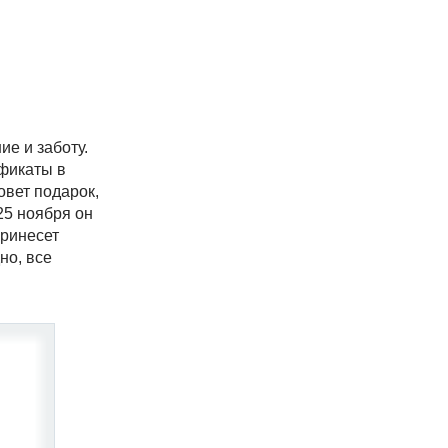
е и заботу.
ификаты в
овет подарок,
25 ноября он
принесет
но, все