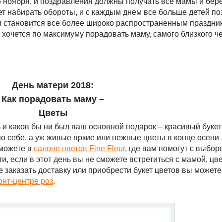
5 ноября, и поздравления должны получать все мамы и бе
ет набирать обороты, и с каждым днем все больше детей п
ри становится все более широко распространенным праздни
 хочется по максимуму порадовать маму, самого близкого ч
День матери 2018:
Как порадовать маму –
Цветы
ь и каков бы ни был ваш основной подарок – красивый бук
по себе, а уж живые яркие или нежные цветы в конце осени
 можете в
салоне цветов
Fine
Fleur
, где вам помогут с выбор
и, если в этот день вы не сможете встретиться с мамой, цв
 заказать доставку или приобрести букет цветов вы можете
онт-центре роз
.