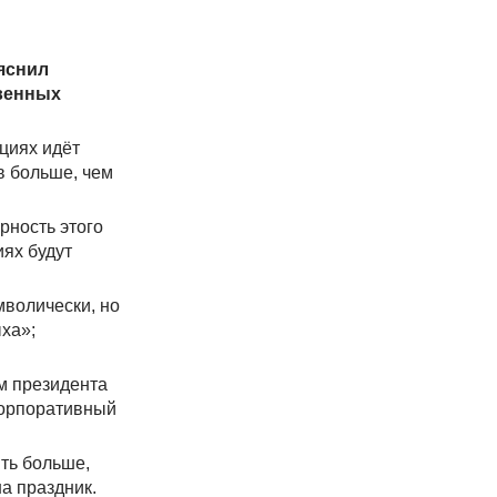
яснил
твенных
ациях идёт
в больше, чем
рность этого
иях будут
мволически, но
ыха»;
м президента
 корпоративный
ть больше,
на праздник.