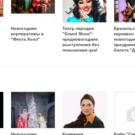
Новогодние
Театр пародии
Бразильс
корпоративы в
"Grand Show":
карнавал
"Феста Холл"
предновогодние
новогодн
выступления без
празднике
повышения цен!
балета "
Новогодние
Компания
Кафе “Сн