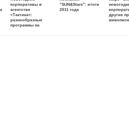
корпоративы в
“SUN&Stars”: итоги
новогодн
м
агентстве
2011 года
корпорат
«Тактика»:
другие пр
разнообразные
живописн
программы на
любой бюджет