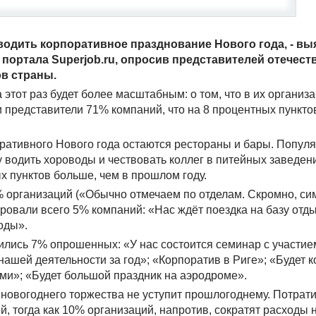
одить корпоративное празднование Нового года, - вы
портала Superjob.ru, опросив представителей отечес
ов страны.
этот раз будет более масштабным: о том, что в их организ
и представители 71% компаний, что на 8 процентных пункто
ативного Нового года остаются рестораны и бары. Популя
у водить хороводы и чествовать коллег в питейных заведен
х пунктов больше, чем в прошлом году.
% организаций («Обычно отмечаем по отделам. Скромно, си
ировали всего 5% компаний: «Нас ждёт поездка на базу отд
оды».
лись 7% опрошенных: «У нас состоится семинар с участие
нашей деятельности за год»; «Корпоратив в Риге»; «Будет
ми»; «Будет большой праздник на аэродроме».
новогоднего торжества не уступит прошлогоднему. Потрати
й, тогда как 10% организаций, напротив, сократят расходы 