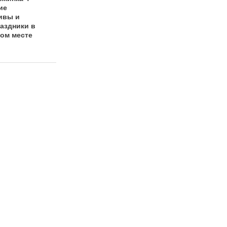
ие
не превратить
корпоратив:
ивы и
новогодний
советы и
аздники в
корпоратив в
рекомендации по
ом месте
скучный банкет
организации