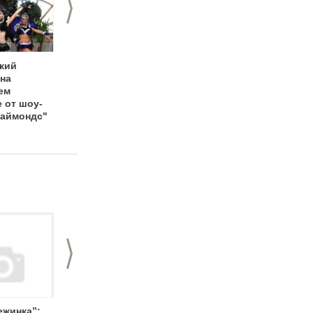
>
кий
Новогодняя
Новогодний
 на
программа от шоу-
корпоратив в
ем
балета "Даймондс"
"Экстримлэнде"
 от шоу-
Даймондс"
>
ежинка”:
CLUBnika event: как
Новогодний