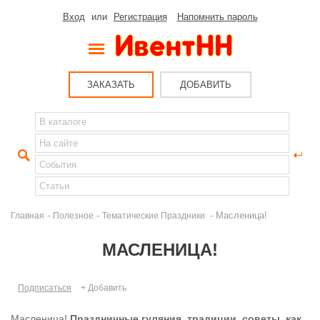
Вход
или
Регистрация
Напомнить пароль
ЗАКАЗАТЬ
ДОБАВИТЬ
-
-
- Масленица!
Главная
Полезное
Тематические Праздники
МАСЛЕНИЦА!
Подписаться
+ Добавить
Масленица!
Праздничные гуляния, традиции, советы, как