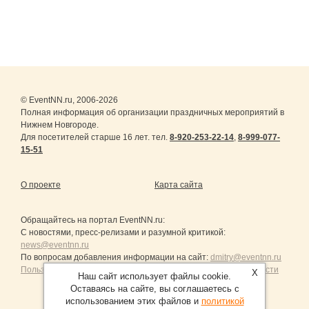
© EventNN.ru, 2006-2026
Полная информация об организации праздничных мероприятий в
Нижнем Новгороде.
Для посетителей старше 16 лет. тел.
8-920-253-22-14
,
8-999-077-
15-51
О проекте
Карта сайта
Обращайтесь на портал
EventNN.ru
:
С новостями, пресс-релизами и разумной критикой:
news@eventnn.ru
По вопросам добавления информации на сайт:
dmitry@eventnn.ru
Пользовательское Соглашение и политика конфиденциальности
X
Наш сайт использует файлы cookie.
Оставаясь на сайте, вы соглашаетесь с
использованием этих файлов и
политикой