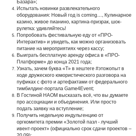
Базара»;
Испытать новинки развлекательного
оборудования: Новый год is coming…, Кулинарное
казино, живое пианино, картина-призрак, шок-
рулетка: удивляйтесь!
Попробовать фестивальную еду от «ПРО-
Интерактив» и увидеть, как можно организовать
питание на мероприятиях через кассу;
Выиграть бесплатную аренду офиса в «ПРО-
Платформе» до конца 2021 года;
Узнать, зачем буква «Т» в хештеге #этожопыт в
ходе дружеского юмористического разговора на
пуфиках с фото и артефактами от федерального
тимбилдинг-портала Game4Event;
В Гостиной НАОМ высказать всё, что вы думаете
про ассоциации и объединения. Или просто
подать заявку на вступление;
Получить недельную индульгенцию от
оргкомитета премии «Золотой пазл - лучший
ивент-проект» (официально срок сдачи проектов –
20.09);