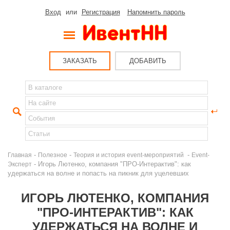
Вход
или
Регистрация
Напомнить пароль
ЗАКАЗАТЬ
ДОБАВИТЬ
-
-
-
Главная
Полезное
Теория и история event-мероприятий
Event-
- Игорь Лютенко, компания "ПРО-Интерактив": как
Эксперт
удержаться на волне и попасть на пикник для уцелевших
ИГОРЬ ЛЮТЕНКО, КОМПАНИЯ
"ПРО-ИНТЕРАКТИВ": КАК
УДЕРЖАТЬСЯ НА ВОЛНЕ И