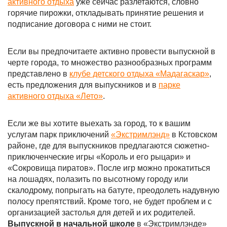
активного отдыха
уже сейчас разлетаются, словно
горячие пирожки, откладывать принятие решения и
подписание договора с ними не стоит.
Если вы предпочитаете активно провести выпускной в
черте города, то множество разнообразных программ
представлено в
клубе детского отдыха «Мадагаскар»
,
есть предложения для выпускников и в
парке
активного отдыха «Лето»
.
Если же вы хотите выехать за город, то к вашим
услугам парк приключений
«Экстримлэнд»
в Кстовском
районе, где для выпускников предлагаются сюжетно-
приключенческие игры «Король и его рыцари» и
«Сокровища пиратов». После игр можно прокатиться
на лошадях, полазить по высотному городу или
скалодрому, попрыгать на батуте, преодолеть надувную
полосу препятствий. Кроме того, не будет проблем и с
организацией застолья для детей и их родителей.
Выпускной в начальной школе
в «Экстримлэнде»