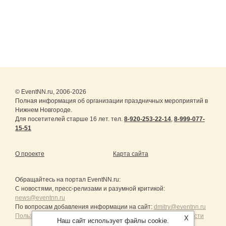
© EventNN.ru, 2006-2026
Полная информация об организации праздничных мероприятий в
Нижнем Новгороде.
Для посетителей старше 16 лет. тел.
8-920-253-22-14
,
8-999-077-
15-51
О проекте
Карта сайта
Обращайтесь на портал
EventNN.ru
:
С новостями, пресс-релизами и разумной критикой:
news@eventnn.ru
По вопросам добавления информации на сайт:
dmitry@eventnn.ru
Пользовательское Соглашение и политика конфиденциальности
X
Наш сайт использует файлы cookie.