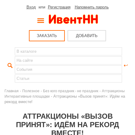
Вход
или
Регистрация
Напомнить пароль
ЗАКАЗАТЬ
ДОБАВИТЬ
-
-
-
Главная
Полезное
Без кого праздник - не праздник
Аттракционы
- Аттракционы «Вызов принят»: Идём на
Интерактивные площадки
рекорд вместе!
АТТРАКЦИОНЫ «ВЫЗОВ
ПРИНЯТ»: ИДЁМ НА РЕКОРД
ВМЕСТЕ!