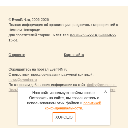
© EventNN.ru, 2006-2026
Полная информация об организации праздничных мероприятий в
Нижнем Новгороде.
Для посетителей старше 16 лет. тел.
8-920-253-22-14
,
8-999-077-
15-51
О проекте
Карта сайта
Обращайтесь на портал
EventNN.ru
:
С новостями, пресс-релизами и разумной критикой:
news@eventnn.ru
По вопросам добавления информации на сайт:
dmitry@eventnn.ru
Пользовательское Соглашение и политика конфиденциальности
X
Наш сайт использует файлы cookie.
Оставаясь на сайте, вы соглашаетесь с
использованием этих файлов и
политикой
конфиденциальности
.
Продвижение сайтов Санкт-Петербург
ХОРОШО