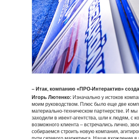
– Итак, компанию
«ПРО-Интерактив»
созда
Игорь Лютенко:
Изначально у истоков компан
моим руководством. Плюс было еще две комп
материально-техническом партнерстве. И мы
заходили в ивент-агентства, шли к людям, с 
возможного клиента – встречались лично, зво
собираемся строить новую компания, агитиро
пути сетевого маркетинга. Наше вхождение в