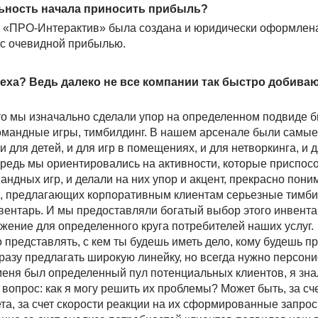
льность начала приносить прибыль?
я «ПРО-Интерактив» была создана и юридически оформлена
е с очевидной прибылью.
спеха? Ведь далеко не все компании так быстро добива
то мы изначально сделали упор на определенном подвиде б
командные игры, тимбилдинг. В нашем арсенале были самые
 для детей, и для игр в помещениях, и для нетворкинга, и 
ередь мы ориентировались на активности, которые приспос
дных игр, и делали на них упор и акцент, прекрасно поним
в, предлагающих корпоративным клиентам серьезные тимб
ентарь. И мы предоставляли богатый выбор этого инвентар
жение для определенного круга потребителей наших услуг.
о представлять, с кем ты будешь иметь дело, кому будешь п
разу предлагать широкую линейку, но всегда нужно персо
 меня был определенный пул потенциальных клиентов, я зна
 вопрос: как я могу решить их проблемы? Может быть, за сч
ета, за счет скорости реакции на их сформированные запро