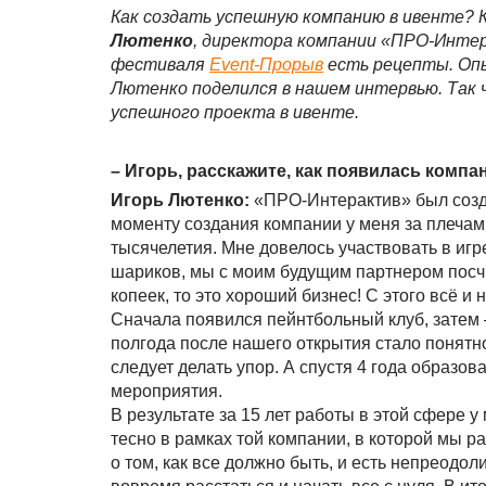
Как создать успешную компанию в ивенте? 
Лютенко
, директора компании «ПРО-Инте
фестиваля
Event-Прорыв
есть рецепты. Оп
Лютенко поделился в нашем интервью. Так ч
успешного проекта в ивенте.
– Игорь, расскажите, как появилась компа
Игорь Лютенко:
«ПРО-Интерактив» был создан
моменту создания компании у меня за плечами
тысячелетия. Мне довелось участвовать в игр
шариков, мы с моим будущим партнером посчи
копеек, то это хороший бизнес! С этого всё и 
Сначала появился пейнтбольный клуб, затем 
полгода после нашего открытия стало понятно
следует делать упор. А спустя 4 года образо
мероприятия.
В результате за 15 лет работы в этой сфере у
тесно в рамках той компании, в которой мы ра
о том, как все должно быть, и есть непреодо