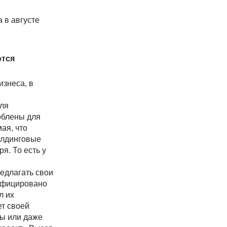
 в августе
ются
изнеса, в
для
облены для
ая, что
илдинговые
я. То есть у
редлагать свои
нифицировано
л их
ет своей
сы или даже