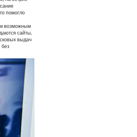
исание
то помогло
сем возможным
здаются сайты,
исковых выдач
 без