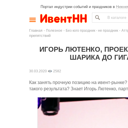
Портал индустрии событий и праздников в
Нижне
-
-
-
Главная
Полезное
Без кого праздник - не праздник
Атт
препятствий
ИГОРЬ ЛЮТЕНКО, ПРОЕК
ШАРИКА ДО ГИ
30.03.2020
2582
Как занять прочную позицию на ивент-рынке? 
такого результата? Знает Игорь Лютенко, пар