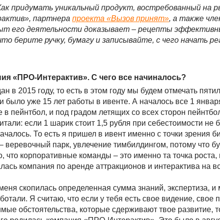
Как придумать уникальный продукт, востребованный на 
рактив», партнера
проекта «Вызов принят»
, а также чл
ыт его деятельности доказывает – рецепты эффективны
то берите ручку, бумагу и записывайте, с чего начать р
ния «ПРО-Интерактив». С чего все начиналось?
 в 2015 году, то есть в этом году мы будем отмечать пятил
 было уже 15 лет работы в ивенте. А началось все 1 январ
е в пейнтбол, и под градом летящих со всех сторон пейнтб
тали: если 1 шарик стоит 1,5 рубля при себестоимости не 
началось. То есть я пришел в ивент именно с точки зрения б
– веревочный парк, увлечение тимбилдингом, потому что б
, что корпоративные команды – это именно та точка роста,
валась компания по аренде аттракционов и интерактива на
 меня скопилась определенная сумма знаний, экспертиза, и
ботали. Я считаю, что если у тебя есть свое видение, свое
лимые обстоятельства, которые сдерживают твое развитие, 