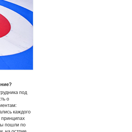
ение?
трудника под
ть о
иентам:
ались каждого
х принципах
мы пошли по
м, на острие