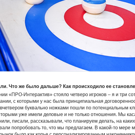
ли. Что же было дальше? Как происходило ее становл
ии «ПРО-Интерактив» стояло четверо игроков – я и три со
ании, с которыми у нас была принципиальная договореннос
 вчетвером буквально ножками пошли по потенциальным кл
которыми уже имели деловые и не только отношения. Мы кас
нили, писали, рассказывали, что планируем делать, на каки
вали попробовать то, что мы предлагаем. В какой-то мере 
 рынок было как копье с персонализированным наконечнико