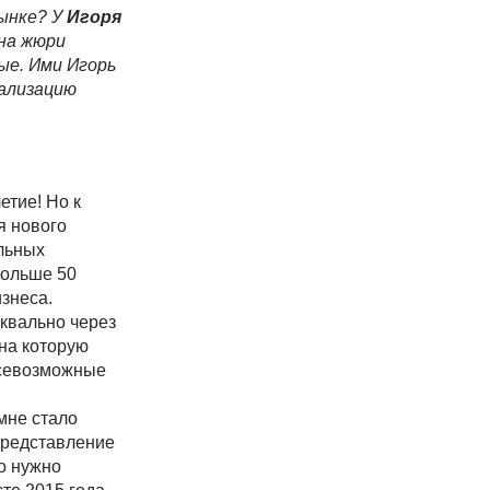
рынке? У
Игоря
ена жюри
е. Ими Игорь
еализацию
етие! Но к
я нового
ольных
больше 50
изнеса.
уквально через
 на которую
 всевозможные
 мне стало
 представление
то нужно