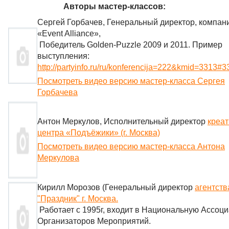
Авторы мастер-классов:
Сергей Горбачев, Генеральный директор, компан
«Event Alliance»,
Победитель Golden-Puzzle 2009 и 2011. Пример
выступления:
http://partyinfo.ru/ru/konferencija=222&kmid=3313#
Посмотреть видео версию мастер-класса Сергея
Горбачева
Антон Меркулов, Исполнительный директор
креат
центра «Подъёжики» (г. Москва)
Посмотреть видео версию мастер-класса Антона
Меркулова
Кирилл Морозов (Генеральный директор
агентств
"Праздник" г. Москва.
Работает с 1995г, входит в Национальную Ассоц
Организаторов Мероприятий.