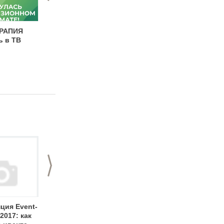
ЕРАПИЯ
EVENT-ТЕРАПИЯ
EVENT-ТЕРАПИЯ
ь в ТВ
возвращается в ТВ-
программа 10-21
формате
июля 2023г
>
ция Event-
Алексей Сеченов:
Председатель
2017: как
«Первый вопрос,
жюри Event-