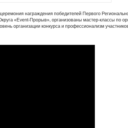
я церемония награждения победителей Первого Региональн
Округа «Event-Прорыв», организованы мастер-классы по ор
овень организации конкурса и профессионализм участнико