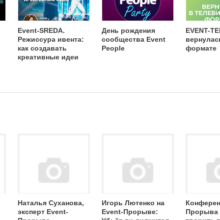
Event-SREDA.
День рождения
EVENT-Т
Режиссура ивента:
сообщества Event
вернулас
как создавать
People
формате
креативные идеи
Наталья Суханова,
Игорь Лютенко на
Конферен
эксперт Event-
Event-Прорыве:
Прорыва 