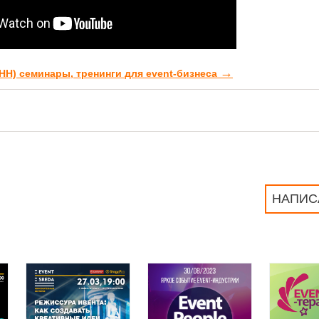
→
тНН) семинары, тренинги для event-бизнеса
НАПИС