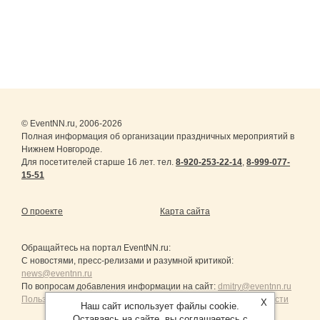
© EventNN.ru, 2006-2026
Полная информация об организации праздничных мероприятий в
Нижнем Новгороде.
Для посетителей старше 16 лет. тел.
8-920-253-22-14
,
8-999-077-
15-51
О проекте
Карта сайта
Обращайтесь на портал
EventNN.ru
:
С новостями, пресс-релизами и разумной критикой:
news@eventnn.ru
По вопросам добавления информации на сайт:
dmitry@eventnn.ru
Пользовательское Соглашение и политика конфиденциальности
X
Наш сайт использует файлы cookie.
Оставаясь на сайте, вы соглашаетесь с