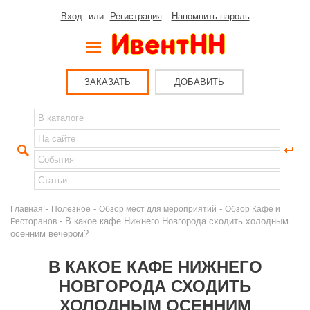
Вход
или
Регистрация
Напомнить пароль
ЗАКАЗАТЬ
ДОБАВИТЬ
-
-
-
Главная
Полезное
Обзор мест для мероприятий
Обзор Кафе и
- В какое кафе Нижнего Новгорода сходить холодным
Ресторанов
осенним вечером?
В КАКОЕ КАФЕ НИЖНЕГО
НОВГОРОДА СХОДИТЬ
ХОЛОДНЫМ ОСЕННИМ