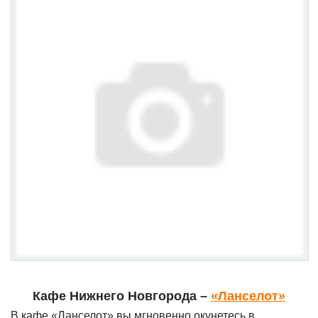
Кафе Нижнего Новгорода –
«Ланселот»
В кафе «Ланселот» вы мгновенно окунетесь в