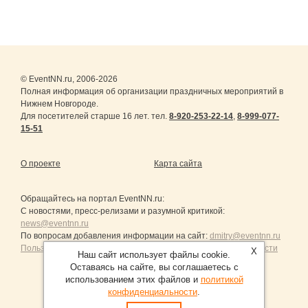
© EventNN.ru, 2006-2026
Полная информация об организации праздничных мероприятий в
Нижнем Новгороде.
Для посетителей старше 16 лет. тел.
8-920-253-22-14
,
8-999-077-
15-51
О проекте
Карта сайта
Обращайтесь на портал
EventNN.ru
:
С новостями, пресс-релизами и разумной критикой:
news@eventnn.ru
По вопросам добавления информации на сайт:
dmitry@eventnn.ru
Пользовательское Соглашение и политика конфиденциальности
X
Наш сайт использует файлы cookie.
Оставаясь на сайте, вы соглашаетесь с
использованием этих файлов и
политикой
конфиденциальности
.
Продвижение сайтов Санкт-Петербург